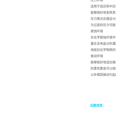
压力环境
适用于低压和中压环
能够很好地发挥其补
压力情况合理设计
为过高的压力可能
腐蚀环境
在化学腐蚀环境中
露在含有盐分的潮
地抵抗化学物质的
振动环境
能够很好地适应振
的柔性蒙皮可以吸
以补偿因振动引起
近期浏览：