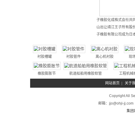
子橡胶化成株式会社共同
山出让靖江王子所有股
子橡胶有限公司成为日本
衬胶槽罐
衬胶管件
离心机衬胶
现
橡胶膨胀节
航道船舶用橡胶软管
工程机械
网站首页
|
关于
Copyright A
邮箱：jjo@ohji-
集团