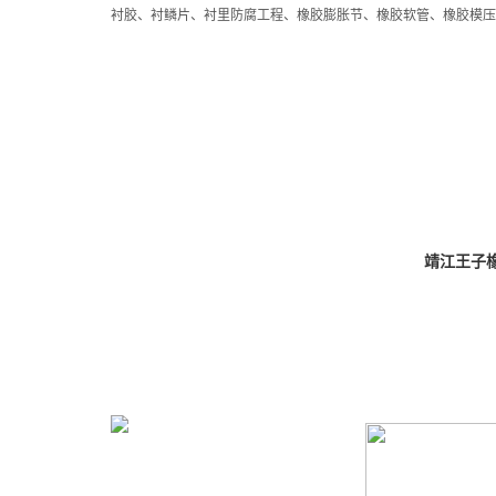
衬胶、衬鳞片、衬里防腐工程、橡胶膨胀节、橡胶软管、橡胶模
首页
关于我们
产品展示
靖江王子橡