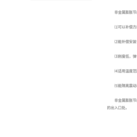
非金属膨胀节
⑴可以补偿方向
⑵能补偿安装
⑶刚度低，弹
⑷适用温度范围
⑸能隔离震动和
非金属膨胀节的
的出入口处。