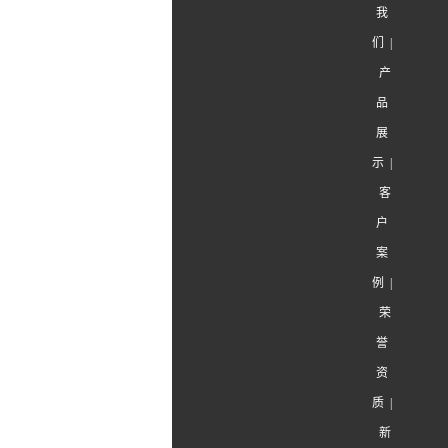
我
>
管道制作
们
|
>
其他非标品
产
防腐类材料
>
橡胶板
品
标
>
玻璃鳞片
展
橡胶膨胀节
衬胶
示
|
>
磷肥行业
客
>
化工电力
户
上一
绕性橡胶软管
案
>
航道船舶
例
|
下一
>
矿山耐磨
荣
工业橡胶制品
誉
>
大型橡胶制品
近期
资
>
小型橡胶制品
质
|
新