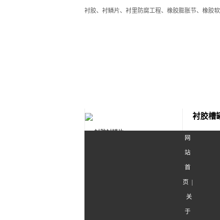
衬胶、衬鳞片、衬里防腐工程、橡胶膨胀节、橡胶
首页
关于我们
衬胶槽
衬胶衬鳞片
网
>
衬胶槽罐
站
>
衬胶管道
首
20
>
其他衬胶
页
|
>
衬鳞片
关
非标钢制作
产品
于
>
槽罐制作