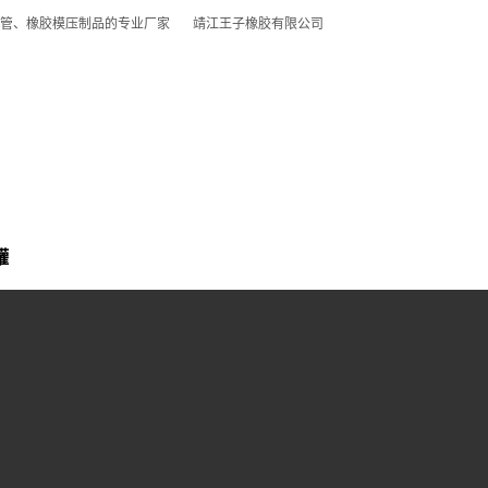
软管、橡胶模压制品的专业厂家 靖江王子橡胶有限公司
产品展示
客户案例
荣誉资质
新闻资讯
罐
衬胶槽罐
21-07-30 09:41:19
3562次
说明